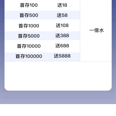
当前位置：
首页
> >
阳职新闻
>
媒体看阳职
刘
刘
我
20
【