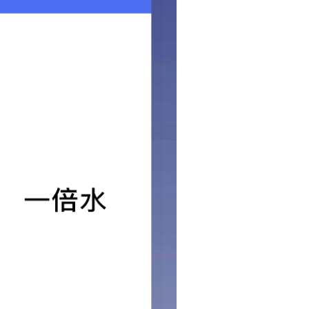
2026-08
课题研究
MORE
亚星手机版官方登录网站关于2026年
08-07
山西省教育科学“十五五”规划年度课
亚星手机版官方登录网站关于2026年
07-08
题申报推荐结果的公示
山西省高等学校哲学社会科学研究项
公 示
06-23
目(思想政治教育专项)申报推荐结果
关于申报2026年度山西省青少年发展
06-01
的公示
研究课题的通知
关于申报2026年度山西省青少年工作
06-01
研究课题的通知