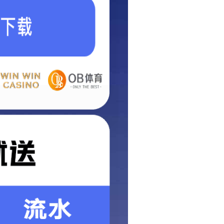
通知公告
MORE
亚星手机版官方登录网站关于2026
07
年山西省教育科学“十五五”规划年
2026-08
度课题申报推荐结果的公示
亚星手机版官方登录网站2026年录
06
取结果查询公告
2026-08
关于亚星手机版官方登录网站2026
01
年招生宣传的严正声明