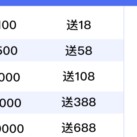
上，教育…
6日
话水平测试实施纲要》正式发行
话水平测试实施纲要》解读近日，国家语委普通话与文字应用培训
下简称“国家测试中心”）印发通知，公开发行《普通话水平测试
2…
6日
09-05
08-21
班学习并顺利通过考核
08-21