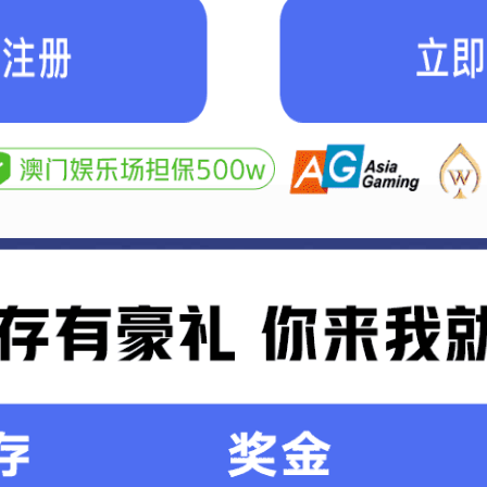
，奋进新征程——第28届推普周系列活动纪实
实党的二十大关于“加大国家通用语言文字推广力度”的决策部
牢中华民族共同体意识，充分发挥语言文字在乡村振兴中的重要作
月15…
5日
省普通话水平测试业务研讨会议
西省教育发展服务中心（山西省语言文字培训测试中心）举办的全
平测试业务研讨会议在太原举行。我院语委办负责人参加此次会