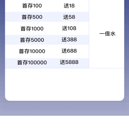
当前位置：
首页
> >
校园生活
>
网络服务
校
校
自
20
关