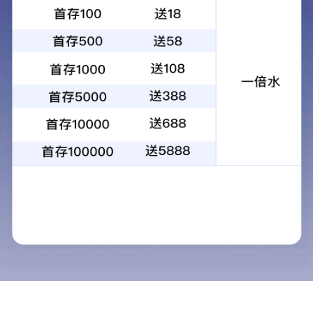
学院动态
粽香传情映初心 药韵惠民践使命
发布时间：