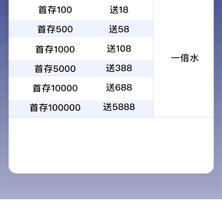
当前位置：
首页
> >
党群工作
>
团委
学
为
人
20
绿