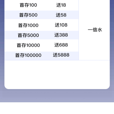
当前位置：
首页
> >
校园生活
>
校园公告
亚
根
院
20
亚