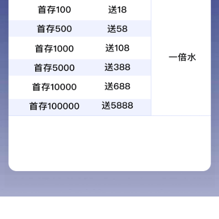
当前位置：
首页
> >
党群工作
>
工会
学
为
人
20
凝