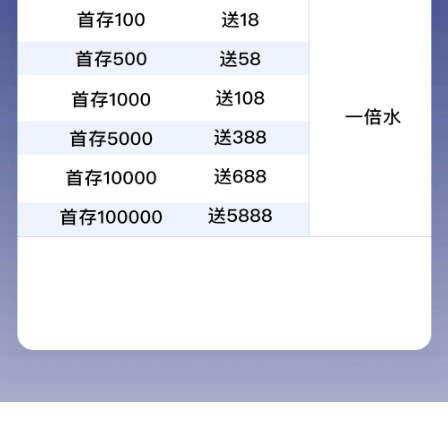
当前位置：
首页
> >
阳职新闻
>
党史学习教育
亚
1
态
20