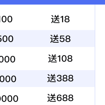
况，实…
9日
督查我院疫情防控工作
午，李君副市长到我院督查疫情防控工作，副院长李海忠、梁永庆陪
市长详细询问了我院开学疫情防控工作安排情况，实地查看了学院
情防…
6日
01-01