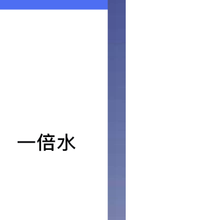
课题研究
MORE
亚星手机版官方登录网站关于2026年
07-08
山西省高等学校哲学社会科学研究项
公 示
06-23
目(思想政治教育专项)申报推荐结果
关于申报2026年度山西省青少年发展
06-01
的公示
研究课题的通知
关于申报2026年度山西省青少年工作
06-01
研究课题的通知
全规办：2026年全国教育科学规划年
06-01
度项目申报公告