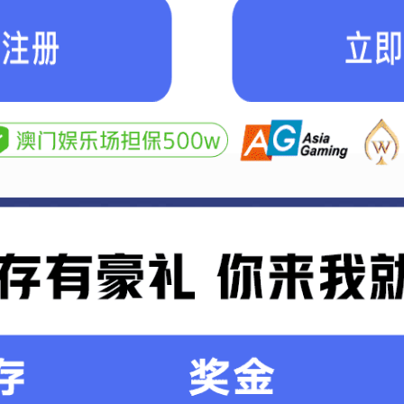
军分区政委马杰到我院调研征兵工作
市委常委、军分区政委马杰一行到我院调研。院领导李忠义、郝家
、王海平陪同调研。马杰一行先后深入到实训中心、学生宿舍楼、
育场等…
0日
云深入我院督导检查疫情防控工作
市长句爱云深入我院督导检查开学后疫情防控工作。市教育局局长
郝家龙、副院长李海忠、梁永庆、王海平陪同。句爱云详细询问了