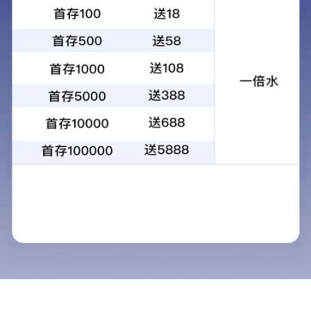
当前位置：
首页
> >
校园生活
>
网络服务
2
4
国
20
“